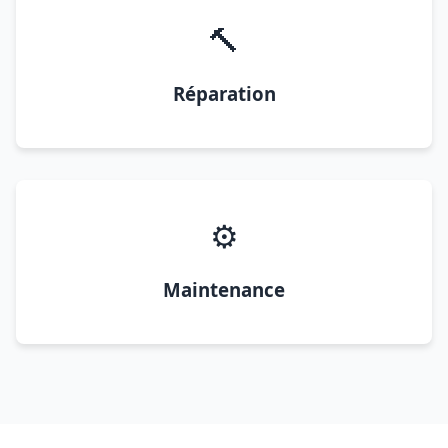
🔨
Réparation
⚙️
Maintenance