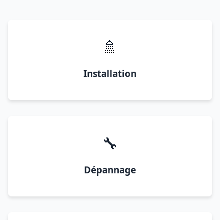
🚿
Installation
🔧
Dépannage