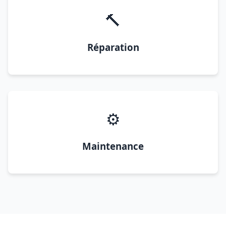
🔨
Réparation
⚙️
Maintenance