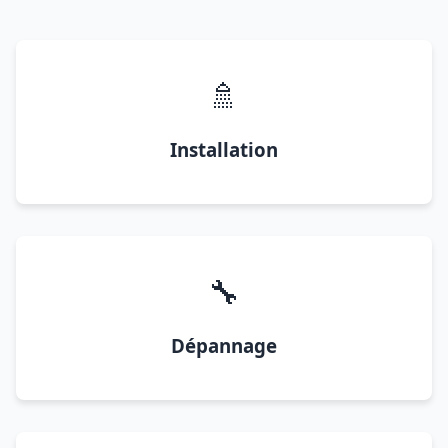
🚿
Installation
🔧
Dépannage