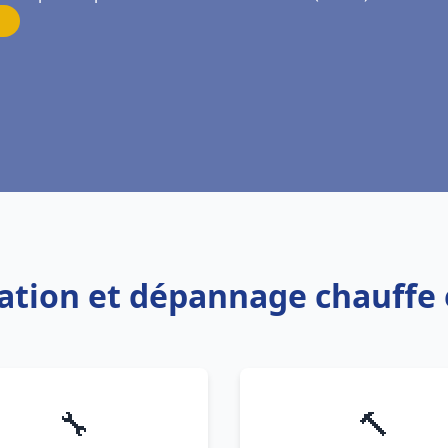
llation et dépannage chauffe
🔧
🔨