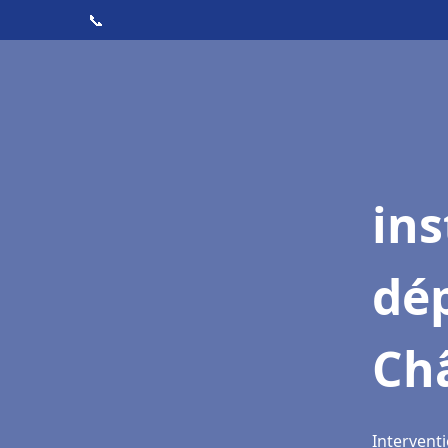
📞
ins
dé
Ch
Interventi