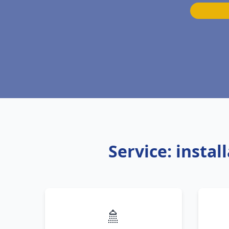
Service: insta
🚿