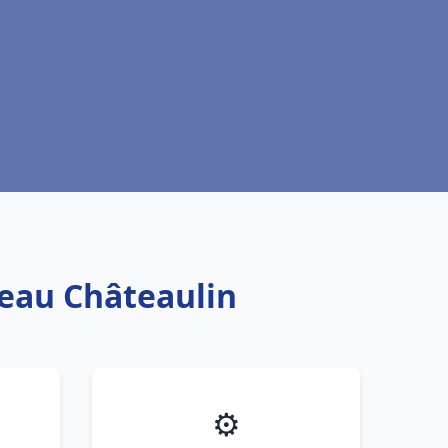
 eau Châteaulin
⚙️