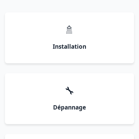
🚿
Installation
🔧
Dépannage