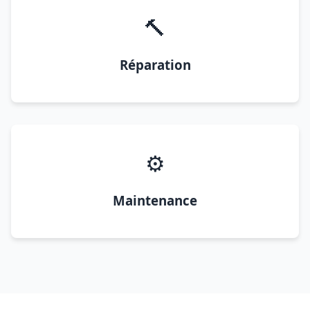
🔨
Réparation
⚙️
Maintenance