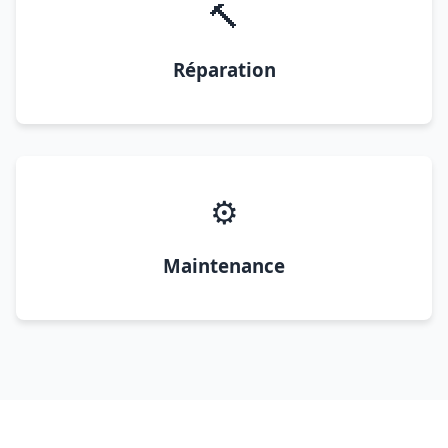
🔨
Réparation
⚙️
Maintenance