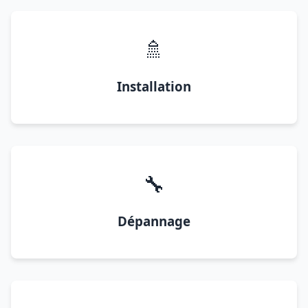
🚿
Installation
🔧
Dépannage