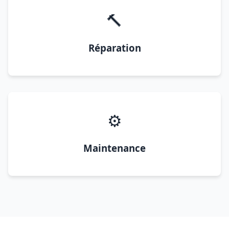
🔨
Réparation
⚙️
Maintenance