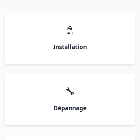
🚿
Installation
🔧
Dépannage