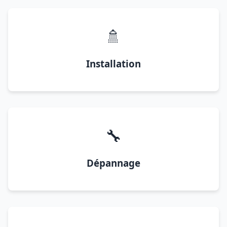
🚿
Installation
🔧
Dépannage