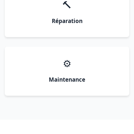
🔨
Réparation
⚙️
Maintenance