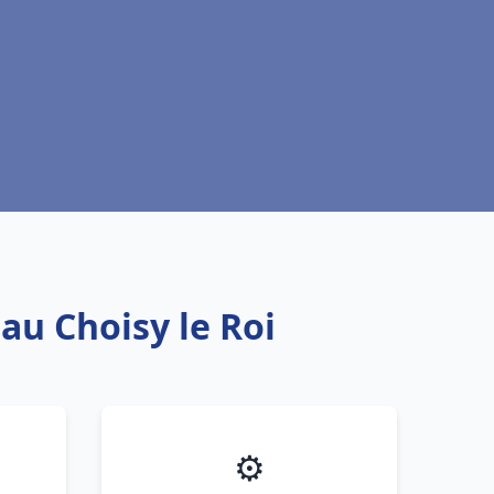
au Choisy le Roi
⚙️