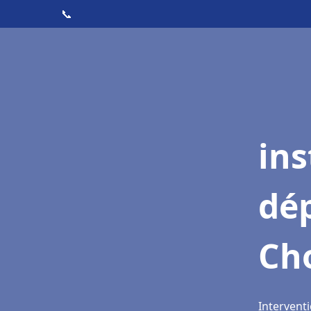
📞
ins
dé
Cho
Interventi