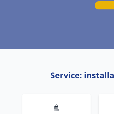
Service: instal
🚿