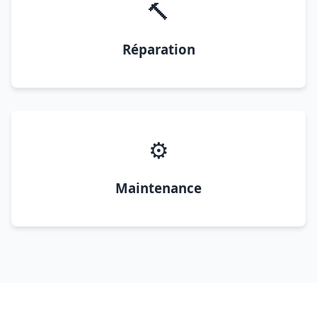
🔨
Réparation
⚙️
Maintenance