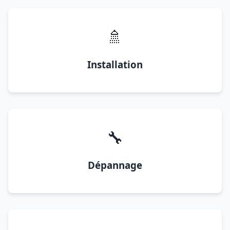
🚿
Installation
🔧
Dépannage