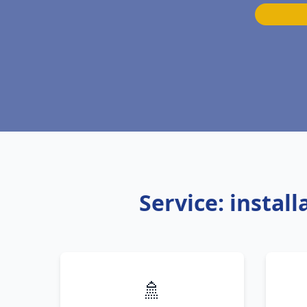
Service: insta
🚿