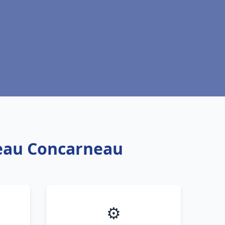
 eau Concarneau
⚙️