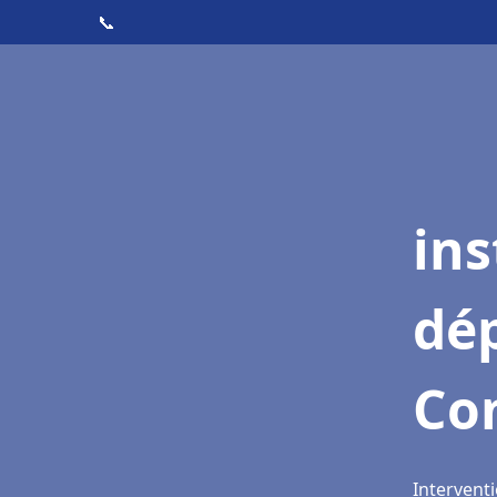
📞
ins
dé
Co
Intervent