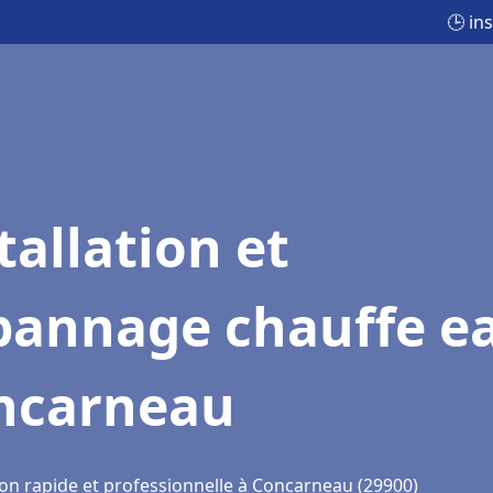
🕒 in
tallation et
pannage chauffe e
ncarneau
ion rapide et professionnelle à Concarneau (29900)