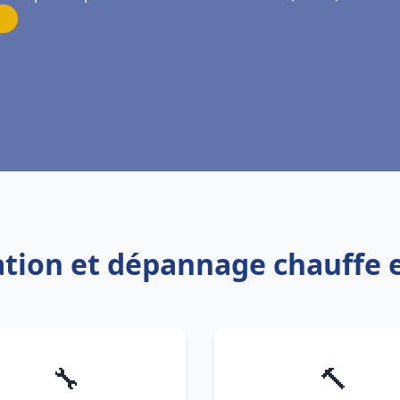
llation et dépannage chauffe
🔧
🔨