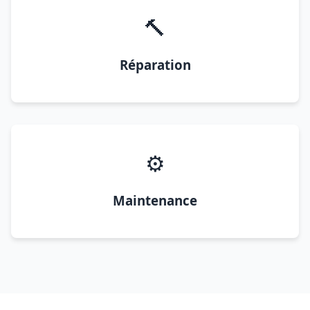
🔨
Réparation
⚙️
Maintenance