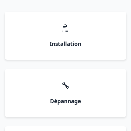
🚿
Installation
🔧
Dépannage