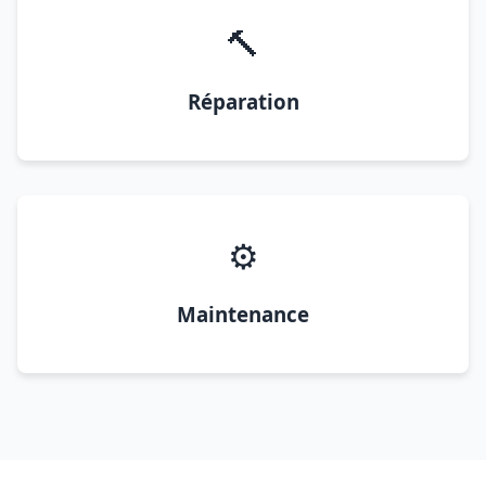
🔨
Réparation
⚙️
Maintenance