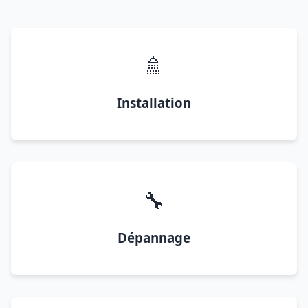
🚿
Installation
🔧
Dépannage