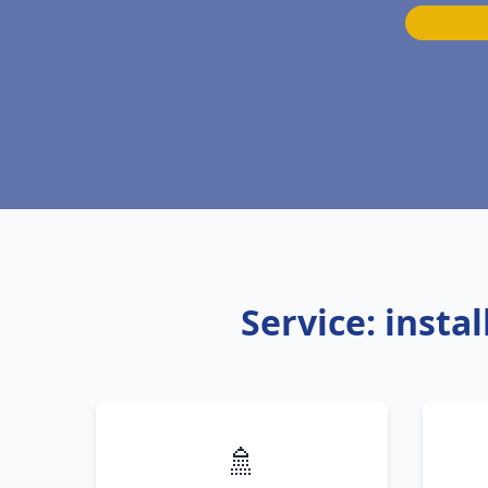
Service: insta
🚿