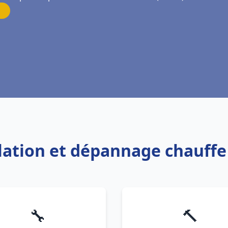
llation et dépannage chauff
🔧
🔨