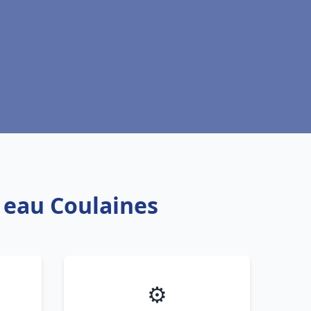
e eau Coulaines
⚙️