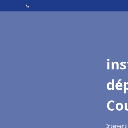
📞
ins
dé
Co
Interventi