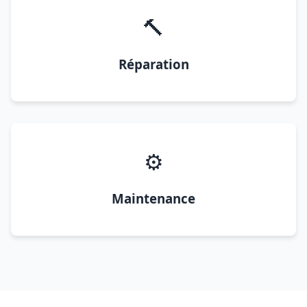
🔨
Réparation
⚙️
Maintenance