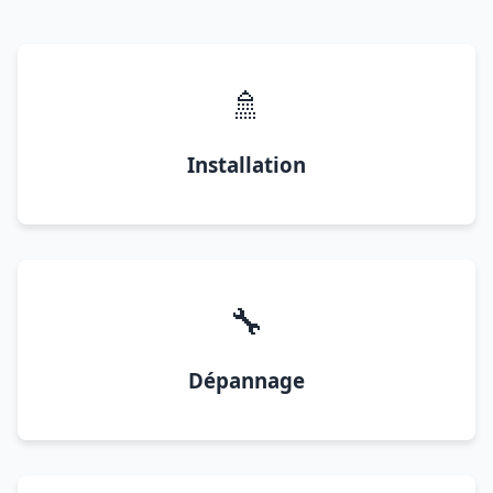
🚿
Installation
🔧
Dépannage