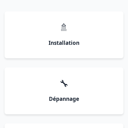
🚿
Installation
🔧
Dépannage