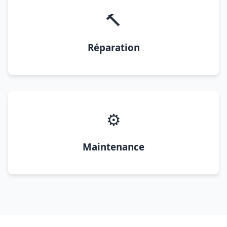
🔨
Réparation
⚙️
Maintenance