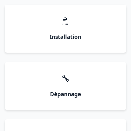
🚿
Installation
🔧
Dépannage