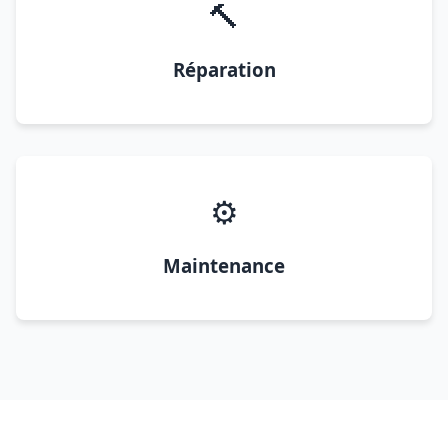
🔨
Réparation
⚙️
Maintenance