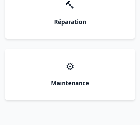
🔨
Réparation
⚙️
Maintenance