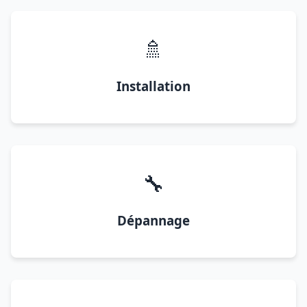
🚿
Installation
🔧
Dépannage