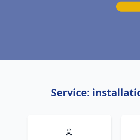
Service: installa
🚿