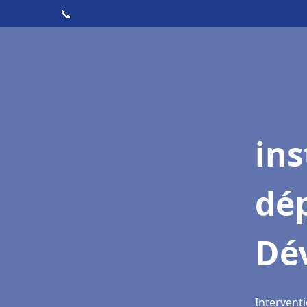
📞
ins
dé
Dév
Interventi