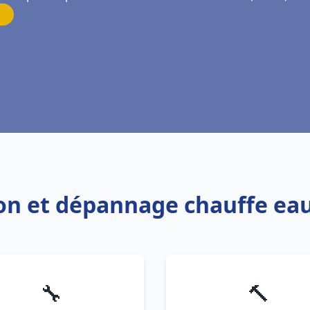
tion et dépannage chauffe eau
🔧
🔨