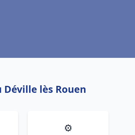
 Déville lès Rouen
⚙️