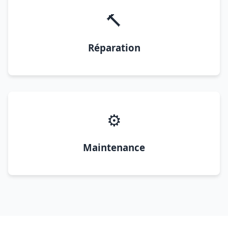
🔨
Réparation
⚙️
Maintenance