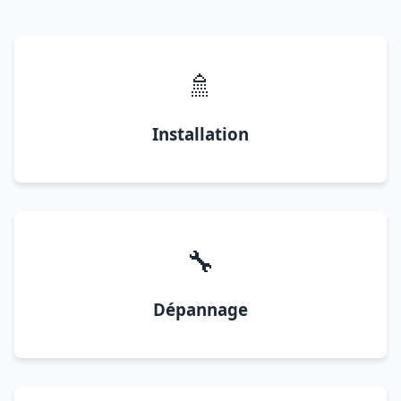
🚿
Installation
🔧
Dépannage