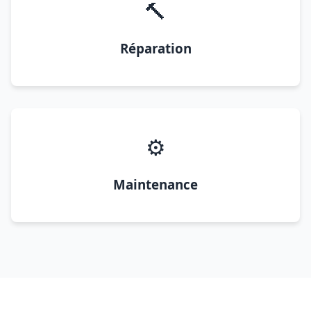
🔨
Réparation
⚙️
Maintenance