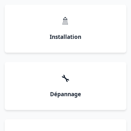
🚿
Installation
🔧
Dépannage