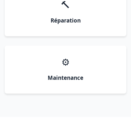
🔨
Réparation
⚙️
Maintenance