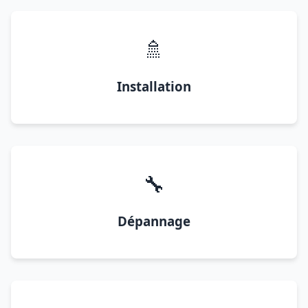
🚿
Installation
🔧
Dépannage