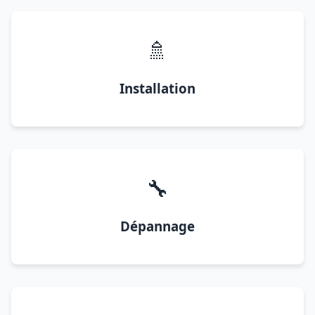
🚿
Installation
🔧
Dépannage