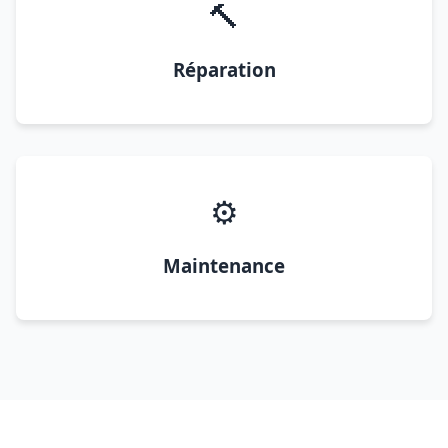
🔨
Réparation
⚙️
Maintenance