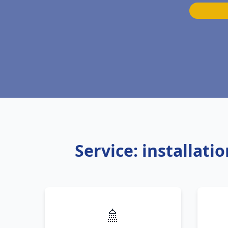
Service: installat
🚿