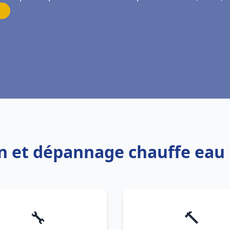
ion et dépannage chauffe ea
🔧
🔨