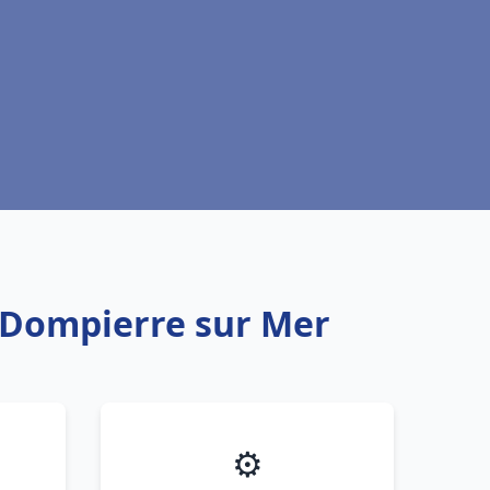
u Dompierre sur Mer
⚙️