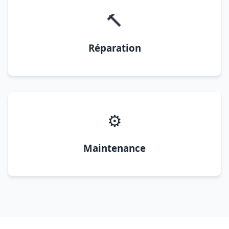
🔨
Réparation
⚙️
Maintenance