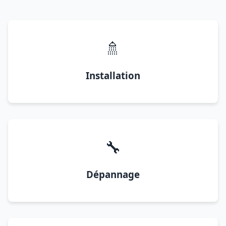
🚿
Installation
🔧
Dépannage