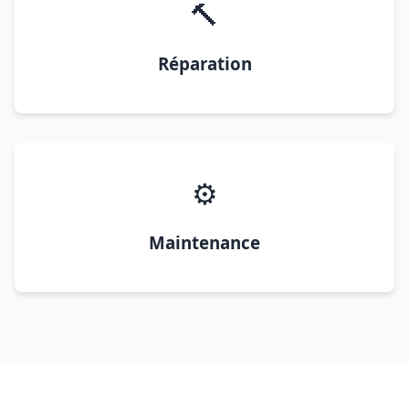
🔨
Réparation
⚙️
Maintenance