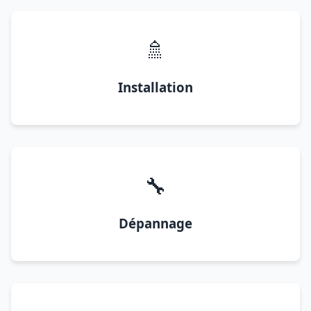
🚿
Installation
🔧
Dépannage