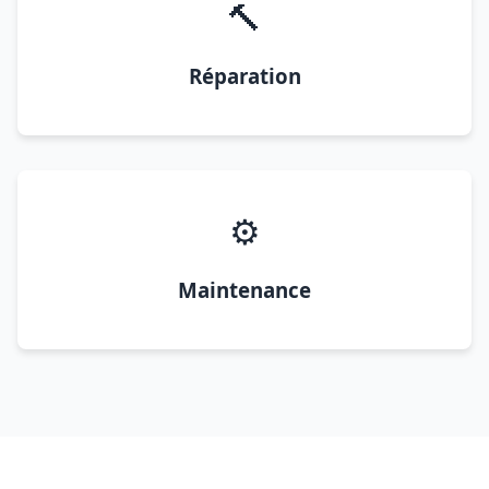
🔨
Réparation
⚙️
Maintenance