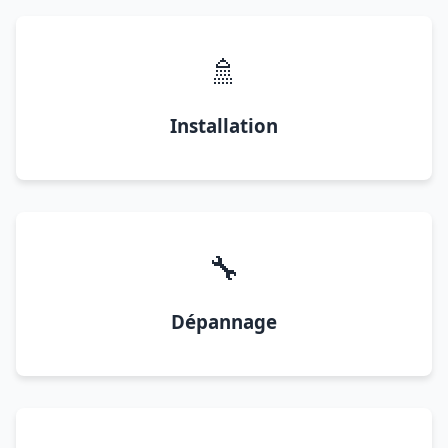
🚿
Installation
🔧
Dépannage