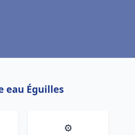
e eau Éguilles
⚙️