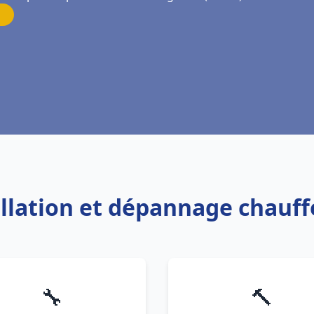
allation et dépannage chauff
🔧
🔨