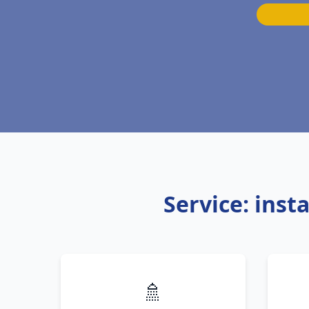
Service: inst
🚿