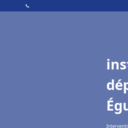
📞
ins
dé
Égu
Interventi