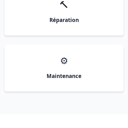
🔨
Réparation
⚙️
Maintenance