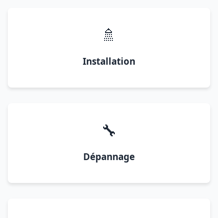
🚿
Installation
🔧
Dépannage