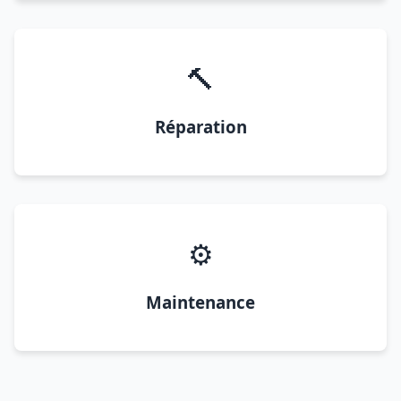
🔨
Réparation
⚙️
Maintenance