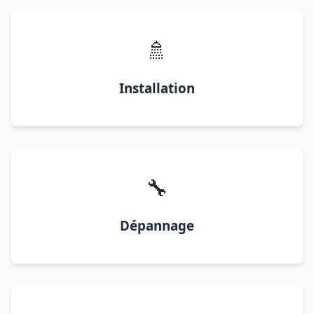
🚿
Installation
🔧
Dépannage