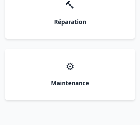
🔨
Réparation
⚙️
Maintenance