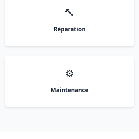
🔨
Réparation
⚙️
Maintenance