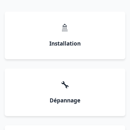
🚿
Installation
🔧
Dépannage