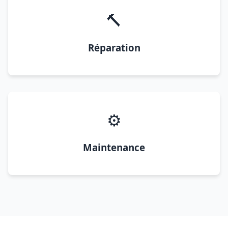
🔨
Réparation
⚙️
Maintenance