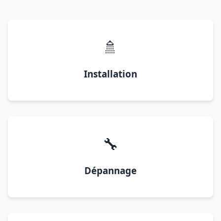
🚿
Installation
🔧
Dépannage