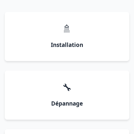
🚿
Installation
🔧
Dépannage