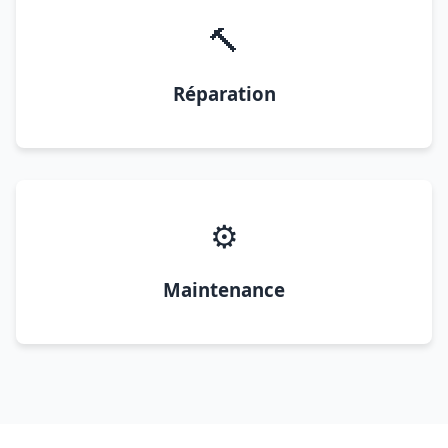
🔨
Réparation
⚙️
Maintenance