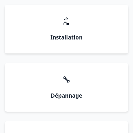
🚿
Installation
🔧
Dépannage