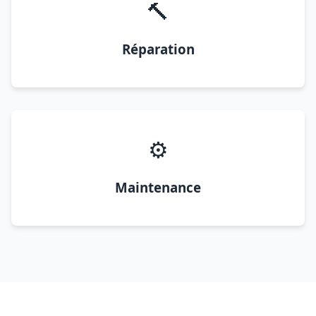
🔨
Réparation
⚙️
Maintenance