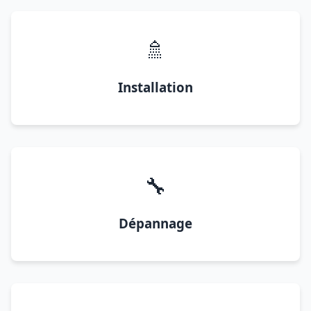
🚿
Installation
🔧
Dépannage