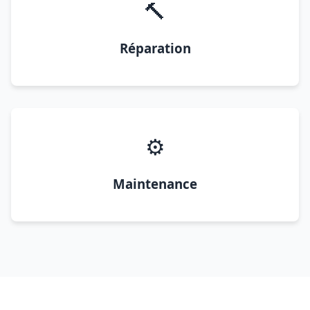
🔨
Réparation
⚙️
Maintenance