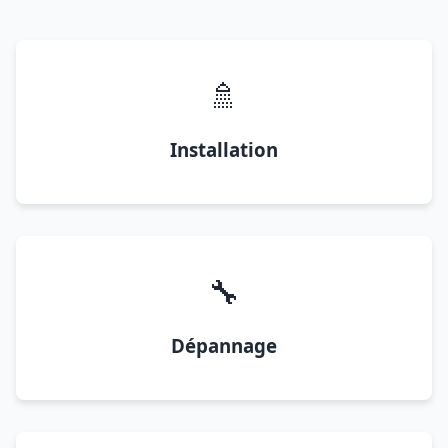
🚿
Installation
🔧
Dépannage