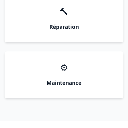
🔨
Réparation
⚙️
Maintenance