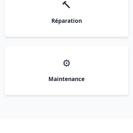
🔨
Réparation
⚙️
Maintenance