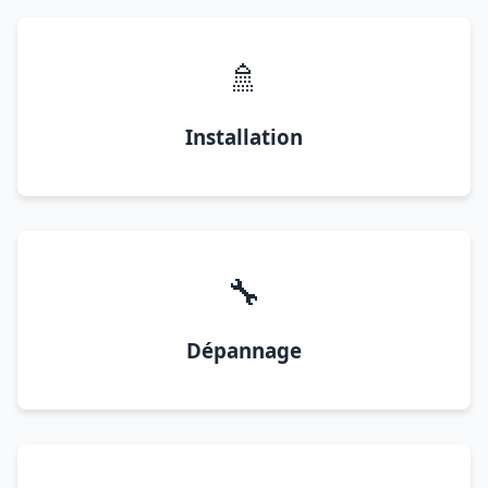
🚿
Installation
🔧
Dépannage