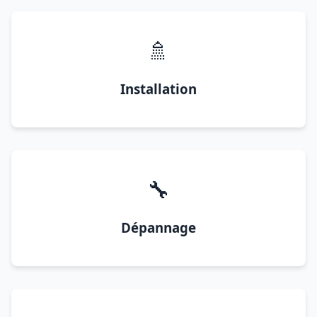
🚿
Installation
🔧
Dépannage