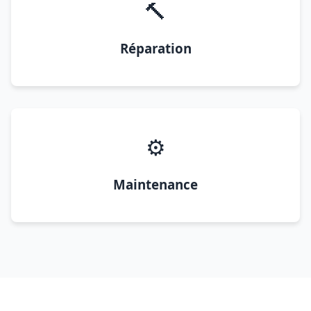
🔨
Réparation
⚙️
Maintenance