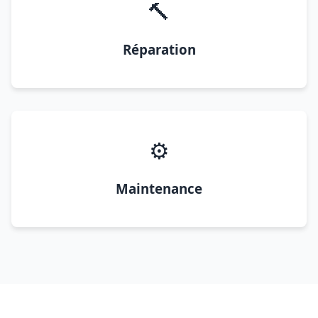
🔨
Réparation
⚙️
Maintenance