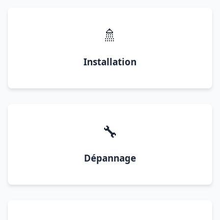
🚿
Installation
🔧
Dépannage