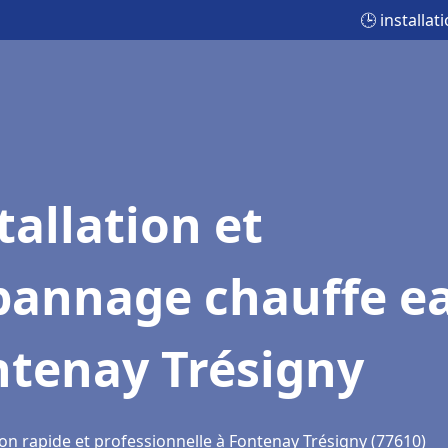
🕒 installa
tallation et
pannage chauffe e
ntenay Trésigny
ion rapide et professionnelle à Fontenay Trésigny (77610)