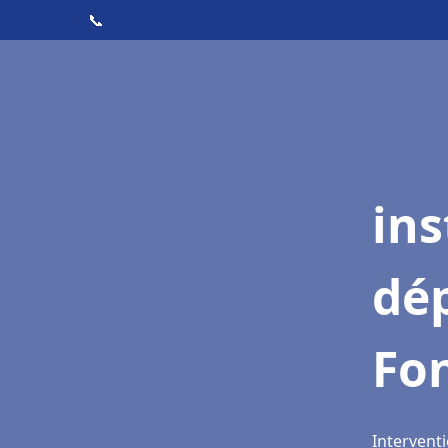
📞
ins
dé
Fo
Intervent