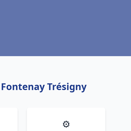
u Fontenay Trésigny
⚙️