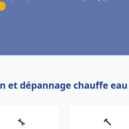
ion et dépannage chauffe ea
🔧
🔨