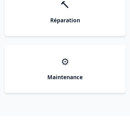
🔨
Réparation
⚙️
Maintenance