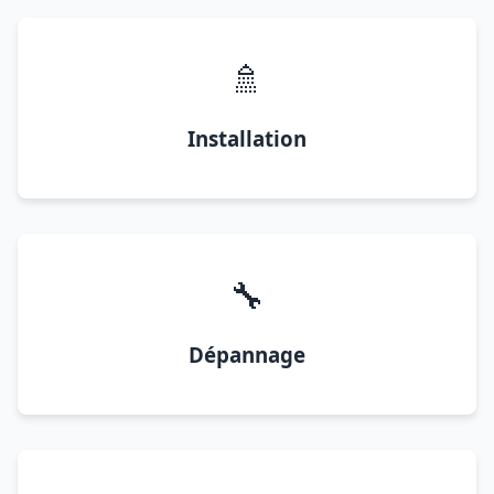
🚿
Installation
🔧
Dépannage