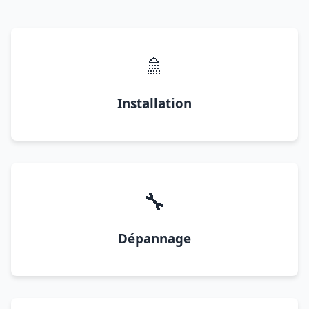
🚿
Installation
🔧
Dépannage