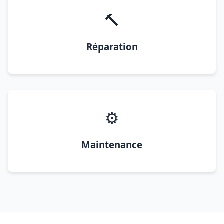
🔨
Réparation
⚙️
Maintenance