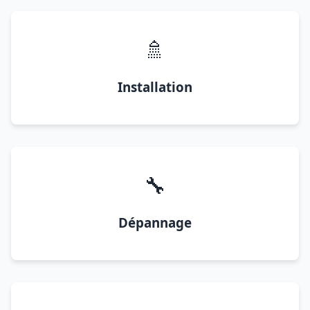
🚿
Installation
🔧
Dépannage