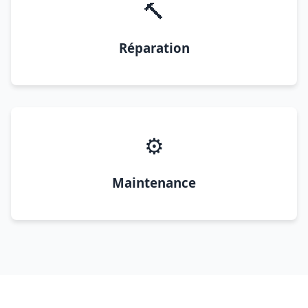
🔨
Réparation
⚙️
Maintenance