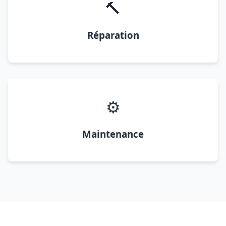
🔨
Réparation
⚙️
Maintenance