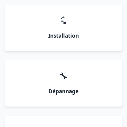
🚿
Installation
🔧
Dépannage