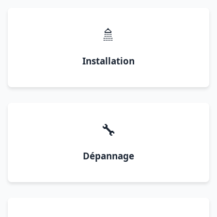
🚿
Installation
🔧
Dépannage