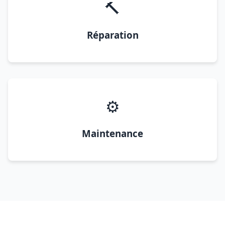
🔨
Réparation
⚙️
Maintenance