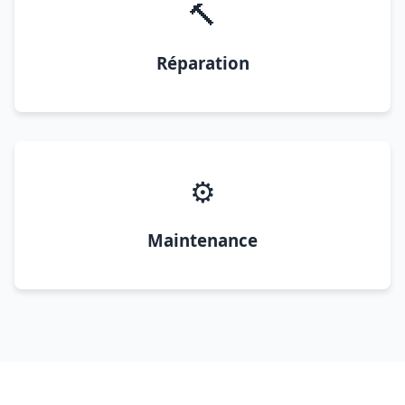
🔨
Réparation
⚙️
Maintenance