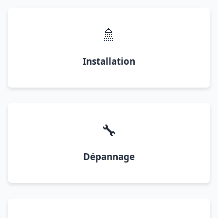
🚿
Installation
🔧
Dépannage