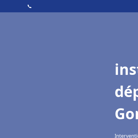
📞
ins
dé
Go
Intervent