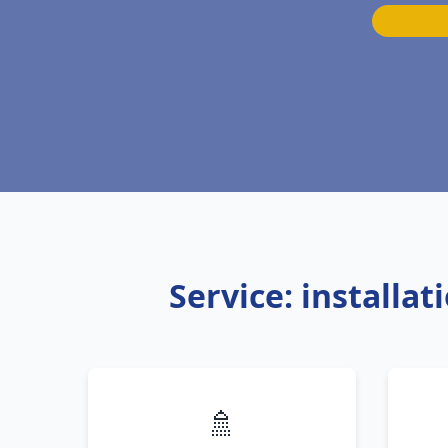
Service: install
🚿