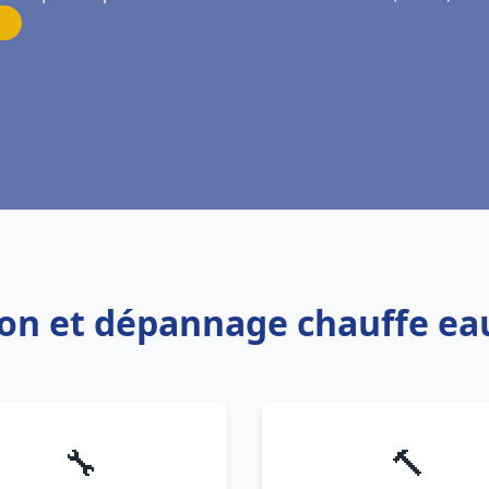
ation et dépannage chauffe e
🔧
🔨