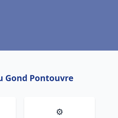
au Gond Pontouvre
⚙️