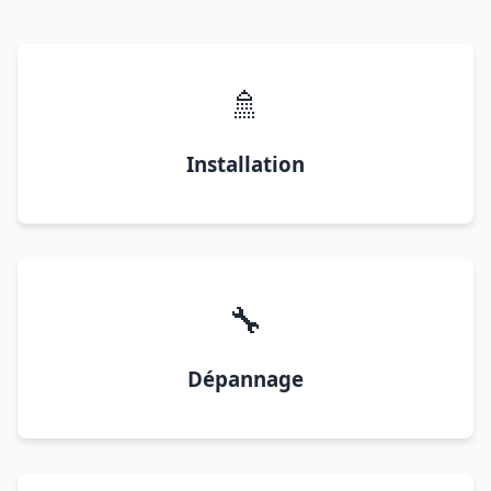
🚿
Installation
🔧
Dépannage