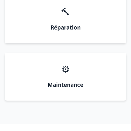
🔨
Réparation
⚙️
Maintenance