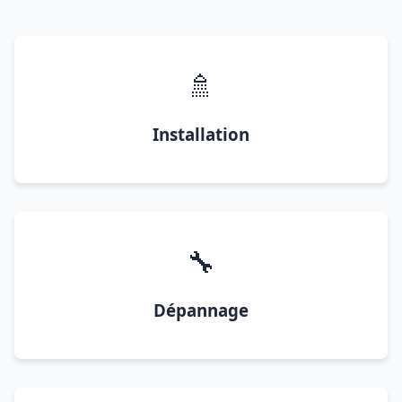
🚿
Installation
🔧
Dépannage