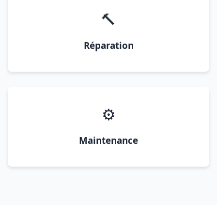
🔨
Réparation
⚙️
Maintenance