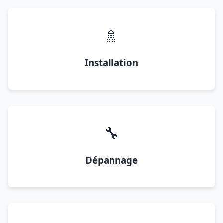
🚿
Installation
🔧
Dépannage