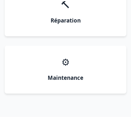
🔨
Réparation
⚙️
Maintenance